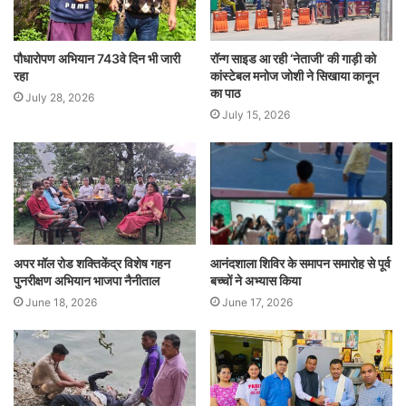
पौधारोपण अभियान 743वे दिन भी जारी
रॉन्ग साइड आ रही ‘नेताजी’ की गाड़ी को
रहा
कांस्टेबल मनोज जोशी ने सिखाया कानून
का पाठ
July 28, 2026
July 15, 2026
अपर मॉल रोड शक्तिकेंद्र विशेष गहन
आनंदशाला शिविर के समापन समारोह से पूर्व
पुनरीक्षण अभियान भाजपा नैनीताल
बच्चों ने अभ्यास किया
June 18, 2026
June 17, 2026