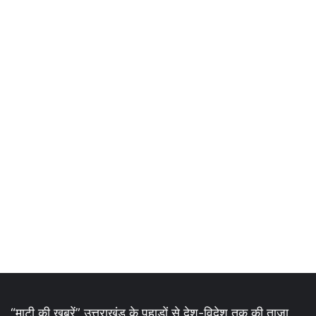
“माटी की ख़बरें” उत्तराखंड के पहाड़ों से देश-विदेश तक की ताज़ा