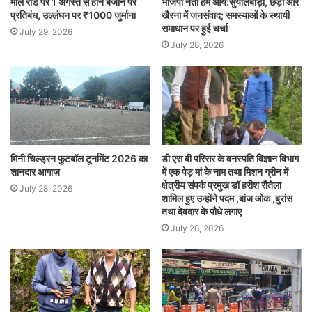
माल रोड पर 1 अगस्त से हॉर्न बजाने पर
भाजपा नेता हेम आर्य:सुयालबाड़ी, छड़ा और
प्रतिबंध, उल्लंघन पर ₹1000 जुर्माना
खैरना में जनसंवाद; समस्याओं के स्थायी
समाधान पर हुई चर्चा
July 29, 2026
July 28, 2026
मिनी चिल्ड्रन फुटबॉल टूर्नामेंट 2026 का
डी एस बी परिसर के वनस्पति विज्ञान विभाग
शानदार आगाज़
में एक पेड़ मां के नाम तथा मिशन ग्रीन में
क्षेत्रीय संपर्क प्रमुख डॉ हरीश रौतेला
July 28, 2026
शामिल हुए उन्होंने पदम ,बांज ओक ,बुरांस
तथा देवदार के पौधे लगाए
July 28, 2026