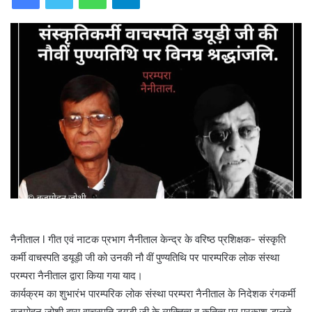
नैनीताल l गीत एवं नाटक प्रभाग नैनीताल केन्द्र के वरिष्ठ प्रशिक्षक- संस्कृति
कर्मी वाचस्पति डयूड़ी जी को उनकी नौ वीं पुण्यतिथि पर पारम्परिक लोक संस्था
परम्परा नैनीताल द्वारा किया गया याद।
कार्यक्रम का शुभारंभ पारम्परिक लोक संस्था परम्परा नैनीताल के निदेशक रंगकर्मी
बृजमोहन जोशी द्वारा वाचस्पति डयूड़ी जी के व्यक्तित्व व कृतित्व पर प्रकाश डालते