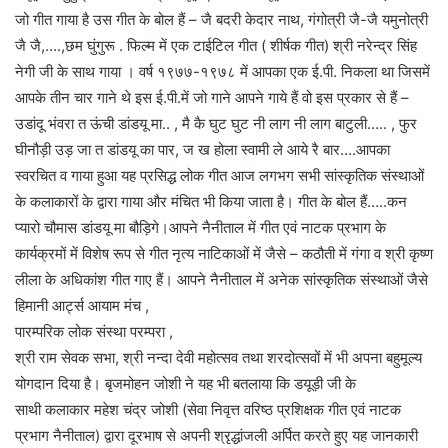
जो गीत गाया है उस गीत के बोल हैं – जै बदरी केदार नाथ, गंगोत्री जै-जै यमुनोत्री
जै जै,….,छम घुंगुरू . फिल्म में एक टाईटिल गीत ( शीर्षक गीत) श्री नरेन्द्र सिंह
नेगी जी के साथ गाया । वर्ष १९७७-१९७८ में आपका एक ई.पी. निकला था जिसमें
आपके तीन चार गाने थे इस ई.पी.में जो गाने आपने गाये हैं वो इस‌ प्रकार से हैं –
उडांदू भंवरा त ऊंची डांडयू मा.. , मै कै घुट घुट नी लाग नी लाग बाटुली….. , फुर
घीनौड़ी उड़ जा त डांडयू का पार, ज ख होला स्वामी ले आये रै बार….आपका
स्वरचित व गाया हुआ यह प्रसिद्ध लोक गीत आज ‌लगभग सभी सांस्कृतिक संस्थाओं
के कलाकारों के द्वारा गाया और मंचित भी किया जाता है। गीत के बोल हैं…..कन
प्यारो चौमास डांडयू मा बौड़िगे।आपने नैनीताल में गीत एवं नाटक प्रभाग के
कार्यक्रमों में विशेष रूप से गीत नृत्य नाटिकाओं में जैसे – कठौती में गंगा व श्री कृष्ण
लीला के अधिकांश गीत गाए हैं। आपने नैनीताल में अनेक सांस्कृतिक संस्थाओं जैसे
हिमानी आर्ट्स आयाम मंच ,
पारम्परिक लोक संस्था परम्परा ,
श्री राम सेवक सभा, श्री नन्दा देवी महोत्सव तथा शरदोत्सवों में भी अपना बहुमूल्य
योगदान दिया है। बृजमोहन जोशी ने यह भी बतलाया कि डयूड़ी जी के
साथी कलाकार महेश चंद्र जोशी (सेवा निवृत्त वरिष्ठ प्रशिक्षक गीत एवं नाटक
प्रभाग नैनीताल) द्वारा दूरभाष से अपनी श्रृद्धांजली अर्पित करते हुए यह जानकारी