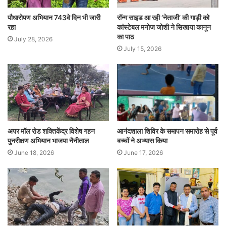
पौधारोपण अभियान 743वे दिन भी जारी
रॉन्ग साइड आ रही ‘नेताजी’ की गाड़ी को
रहा
कांस्टेबल मनोज जोशी ने सिखाया कानून
का पाठ
July 28, 2026
July 15, 2026
अपर मॉल रोड शक्तिकेंद्र विशेष गहन
आनंदशाला शिविर के समापन समारोह से पूर्व
पुनरीक्षण अभियान भाजपा नैनीताल
बच्चों ने अभ्यास किया
June 18, 2026
June 17, 2026