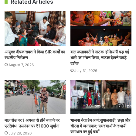
Related Articles
आयुक्त दीपक रावत ने किया SIR कार्यों का
बाल कलाकारों ने नाटक ‘होशियारी पड़ गई
स्थलीय निरीक्षण
भारी’ का मंचन किया, नाटक देखने उमड़े
दर्शक
August 7, 2026
July 31, 2026
माल रोड पर 1 अगस्त से हॉर्न बजाने पर
भाजपा नेता हेम आर्य:सुयालबाड़ी, छड़ा और
प्रतिबंध, उल्लंघन पर ₹1000 जुर्माना
खैरना में जनसंवाद; समस्याओं के स्थायी
समाधान पर हुई चर्चा
July 29, 2026