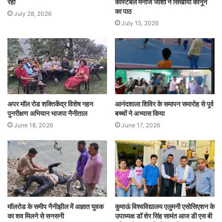
रहा
कांस्टेबल मनोज जोशी ने सिखाया कानून
का पाठ
July 28, 2026
July 15, 2026
अपर मॉल रोड शक्तिकेंद्र विशेष गहन
आनंदशाला शिविर के समापन समारोह से पूर्व
पुनरीक्षण अभियान भाजपा नैनीताल
बच्चों ने अभ्यास किया
June 18, 2026
June 17, 2026
मॉलरोड के समीप नैनीझील में अज्ञात युवक
कुमाऊं विश्वविद्यालय एलुमनी एसोसिएशन के
का शव मिलने से सनसनी
उपाध्यक्ष डॉ शेर सिंह सामंत आज डी एस बी