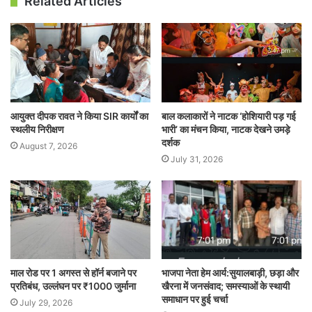
Related Articles
आयुक्त दीपक रावत ने किया SIR कार्यों का
बाल कलाकारों ने नाटक ‘होशियारी पड़ गई
स्थलीय निरीक्षण
भारी’ का मंचन किया, नाटक देखने उमड़े
दर्शक
August 7, 2026
July 31, 2026
माल रोड पर 1 अगस्त से हॉर्न बजाने पर
भाजपा नेता हेम आर्य:सुयालबाड़ी, छड़ा और
प्रतिबंध, उल्लंघन पर ₹1000 जुर्माना
खैरना में जनसंवाद; समस्याओं के स्थायी
समाधान पर हुई चर्चा
July 29, 2026