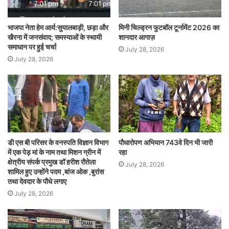
भाजपा नेता हेम आर्य:सुयालबाड़ी, छड़ा और
मिनी चिल्ड्रन फुटबॉल टूर्नामेंट 2026 का
खैरना में जनसंवाद; समस्याओं के स्थायी
शानदार आगाज़
समाधान पर हुई चर्चा
July 28, 2026
July 28, 2026
डी एस बी परिसर के वनस्पति विज्ञान विभाग
पौधारोपण अभियान 743वे दिन भी जारी
में एक पेड़ मां के नाम तथा मिशन ग्रीन में
रहा
क्षेत्रीय संपर्क प्रमुख डॉ हरीश रौतेला
July 28, 2026
शामिल हुए उन्होंने पदम ,बांज ओक ,बुरांस
तथा देवदार के पौधे लगाए
July 28, 2026