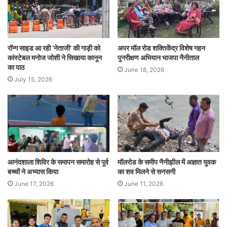
रॉन्ग साइड आ रही ‘नेताजी’ की गाड़ी को
अपर मॉल रोड शक्तिकेंद्र विशेष गहन
कांस्टेबल मनोज जोशी ने सिखाया कानून
पुनरीक्षण अभियान भाजपा नैनीताल
का पाठ
June 18, 2026
July 15, 2026
आनंदशाला शिविर के समापन समारोह से पूर्व
मॉलरोड के समीप नैनीझील में अज्ञात युवक
बच्चों ने अभ्यास किया
का शव मिलने से सनसनी
June 17, 2026
June 11, 2026