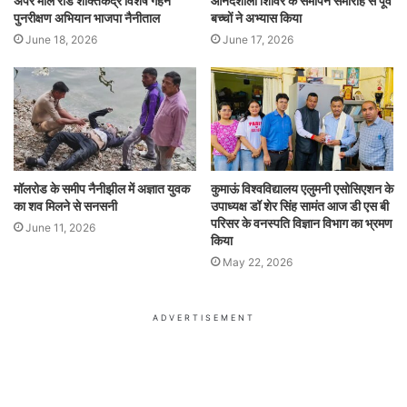
अपर मॉल रोड शक्तिकेंद्र विशेष गहन
आनंदशाला शिविर के समापन समारोह से पूर्व
पुनरीक्षण अभियान भाजपा नैनीताल
बच्चों ने अभ्यास किया
June 18, 2026
June 17, 2026
मॉलरोड के समीप नैनीझील में अज्ञात युवक
कुमाऊं विश्वविद्यालय एलुमनी एसोसिएशन के
का शव मिलने से सनसनी
उपाध्यक्ष डॉ शेर सिंह सामंत आज डी एस बी
परिसर के वनस्पति विज्ञान विभाग का भ्रमण
June 11, 2026
किया
May 22, 2026
ADVERTISEMENT