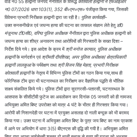
वार्ड न0 55 हल्द्वानी जनपद नैनीताल के विरूद्ध
कोतवाली हल्द्वानी में एफआईआर
न0 07/2026 धारा 103(1), 352 बी०एन०एस०
पंजीकृत किया गया, जिसकी
विवेचना प्रभारी निरीक्षक हल्द्वानी द्वारा जा रही है।
पुलिस कार्यवाही–
उक्त सनसनीखेज एवं जघन्य हत्या की घटना का तत्काल संज्ञान लेते हेतु
डॉ0
मंजूनाथ टी0सी0, वरिष्ठ पुलिस अधीक्षक नैनीताल
द्वारा पुलिस अधीक्षक हल्द्वानी को
जघन्य हत्या का शीघ्र अनावरण तथा आरोपियों की गिरफ्तारी के सख्त दिशा –
निर्देश दिये गये। इस आदेश के क्रम में
श्री मनोज कत्याल, पुलिस अधीक्षक
हल्द्वानी
के मार्गदर्शन एवं
श्रीमती दीपशिखा, अपर पुलिस अधीक्षक/ क्षेत्राधिकारी
हल्द्वानी लालकुआ
के पर्यवेक्षण तथा
श्री विजय सिंह मेहता, प्रभारी निरीक्षक
कोतवाली हल्द्वानी
के नेतृत्व में विभिन्न पुलिस टीमों का गठन किया गया,साथ ही
फोरेन्सिक टीम द्वारा भी घटनास्थल का निरीक्षण कर वैज्ञानिक पद्धति से भौतिक
साक्ष्य संकलित किये गये। पुलिस टीमों द्वारा सुरागरसी–पतारसी, घटनास्थल के
आसपास के सीसीटीवी फुटेज का अवलोकन कर दिनांक 05 जनवरी को ही नामजद
अभियुक्त अमित बिष्ट उपरोक्त को मात्र 4 घंटे के भीतर ही गिरफ्तार किया गया।
आरोपी की निशानदेही पर घटना में प्रयुक्त असलाह दो नाली बन्दूक को भी बरामद
किया गया। उक्त घटना में अभियुक्त अमित बिष्ट के पुत्र जय बिष्ट का नाम प्रकाश
में आने पर अभियोग में धारा 3(5) बीएनएस की वृद्धि की गयी है। अभियुक्त अमित
बिष्ट द्वारा अपना लाईसेन्सी शस्त्र दो नाली बन्दूक से हत्या की घटना को अन्जाम