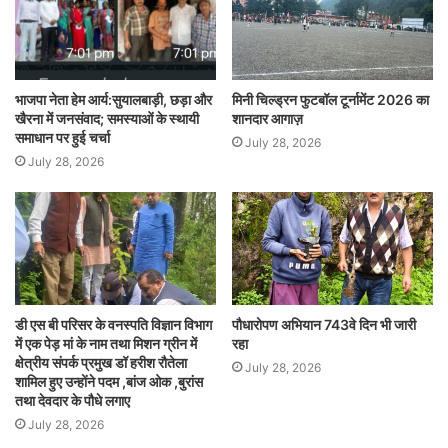
भाजपा नेता हेम आर्य:सुयालबाड़ी, छड़ा और
मिनी चिल्ड्रन फुटबॉल टूर्नामेंट 2026 का
खैरना में जनसंवाद; समस्याओं के स्थायी
शानदार आगाज़
समाधान पर हुई चर्चा
July 28, 2026
July 28, 2026
डी एस बी परिसर के वनस्पति विज्ञान विभाग
पौधारोपण अभियान 743वे दिन भी जारी
में एक पेड़ मां के नाम तथा मिशन ग्रीन में
रहा
क्षेत्रीय संपर्क प्रमुख डॉ हरीश रौतेला
July 28, 2026
शामिल हुए उन्होंने पदम ,बांज ओक ,बुरांस
तथा देवदार के पौधे लगाए
July 28, 2026