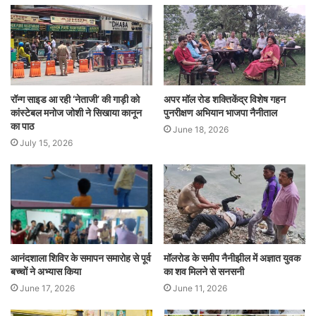
रॉन्ग साइड आ रही ‘नेताजी’ की गाड़ी को
अपर मॉल रोड शक्तिकेंद्र विशेष गहन
कांस्टेबल मनोज जोशी ने सिखाया कानून
पुनरीक्षण अभियान भाजपा नैनीताल
का पाठ
June 18, 2026
July 15, 2026
आनंदशाला शिविर के समापन समारोह से पूर्व
मॉलरोड के समीप नैनीझील में अज्ञात युवक
बच्चों ने अभ्यास किया
का शव मिलने से सनसनी
June 17, 2026
June 11, 2026