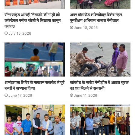
रॉन्ग साइड आ रही ‘नेताजी’ की गाड़ी को
अपर मॉल रोड शक्तिकेंद्र विशेष गहन
कांस्टेबल मनोज जोशी ने सिखाया कानून
पुनरीक्षण अभियान भाजपा नैनीताल
का पाठ
June 18, 2026
July 15, 2026
आनंदशाला शिविर के समापन समारोह से पूर्व
मॉलरोड के समीप नैनीझील में अज्ञात युवक
बच्चों ने अभ्यास किया
का शव मिलने से सनसनी
June 17, 2026
June 11, 2026