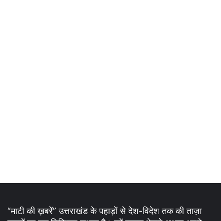
“माटी की ख़बरें” उत्तराखंड के पहाड़ों से देश-विदेश तक की ताज़ा