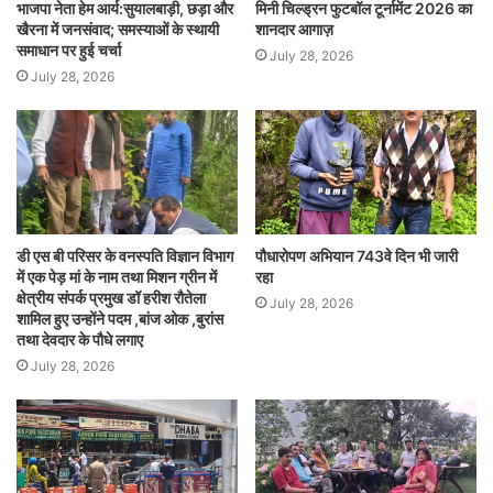
भाजपा नेता हेम आर्य:सुयालबाड़ी, छड़ा और
मिनी चिल्ड्रन फुटबॉल टूर्नामेंट 2026 का
खैरना में जनसंवाद; समस्याओं के स्थायी
शानदार आगाज़
समाधान पर हुई चर्चा
July 28, 2026
July 28, 2026
डी एस बी परिसर के वनस्पति विज्ञान विभाग
पौधारोपण अभियान 743वे दिन भी जारी
में एक पेड़ मां के नाम तथा मिशन ग्रीन में
रहा
क्षेत्रीय संपर्क प्रमुख डॉ हरीश रौतेला
July 28, 2026
शामिल हुए उन्होंने पदम ,बांज ओक ,बुरांस
तथा देवदार के पौधे लगाए
July 28, 2026