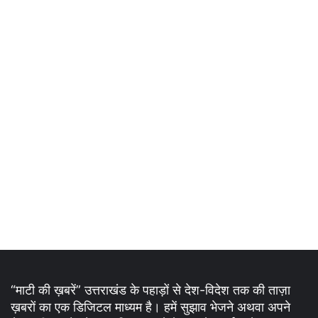
“माटी की ख़बरें” उत्तराखंड के पहाड़ों से देश-विदेश तक की ताज़ा
ख़बरों का एक डिजिटल माध्यम है। हमें सुझाव भेजने अथवा अपने