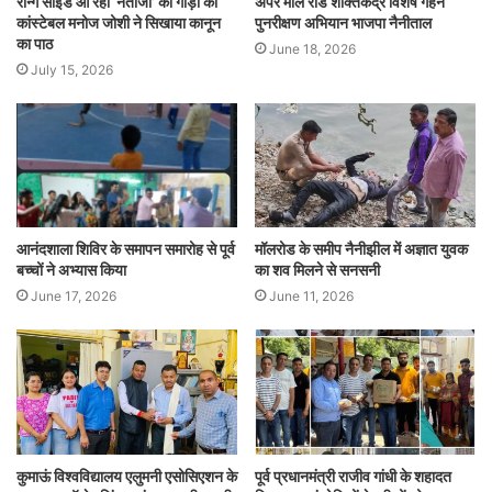
रॉन्ग साइड आ रही ‘नेताजी’ की गाड़ी को
अपर मॉल रोड शक्तिकेंद्र विशेष गहन
कांस्टेबल मनोज जोशी ने सिखाया कानून
पुनरीक्षण अभियान भाजपा नैनीताल
का पाठ
June 18, 2026
July 15, 2026
आनंदशाला शिविर के समापन समारोह से पूर्व
मॉलरोड के समीप नैनीझील में अज्ञात युवक
बच्चों ने अभ्यास किया
का शव मिलने से सनसनी
June 17, 2026
June 11, 2026
कुमाऊं विश्वविद्यालय एलुमनी एसोसिएशन के
पूर्व प्रधानमंत्री राजीव गांधी के शहादत