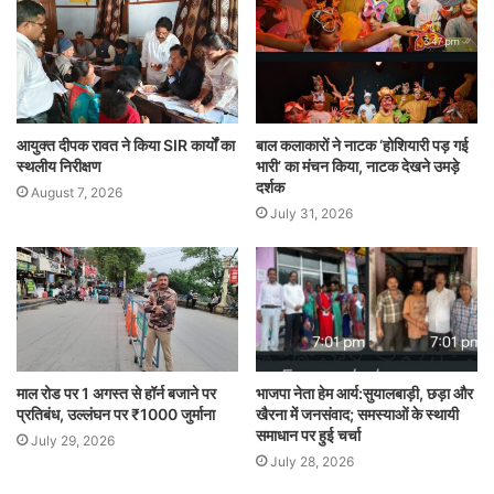
आयुक्त दीपक रावत ने किया SIR कार्यों का
बाल कलाकारों ने नाटक ‘होशियारी पड़ गई
स्थलीय निरीक्षण
भारी’ का मंचन किया, नाटक देखने उमड़े
दर्शक
August 7, 2026
July 31, 2026
माल रोड पर 1 अगस्त से हॉर्न बजाने पर
भाजपा नेता हेम आर्य:सुयालबाड़ी, छड़ा और
प्रतिबंध, उल्लंघन पर ₹1000 जुर्माना
खैरना में जनसंवाद; समस्याओं के स्थायी
समाधान पर हुई चर्चा
July 29, 2026
July 28, 2026