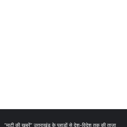
“माटी की ख़बरें” उत्तराखंड के पहाड़ों से देश-विदेश तक की ताज़ा