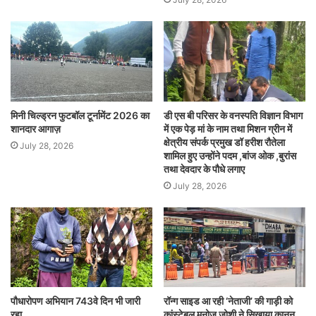
मिनी चिल्ड्रन फुटबॉल टूर्नामेंट 2026 का
डी एस बी परिसर के वनस्पति विज्ञान विभाग
शानदार आगाज़
में एक पेड़ मां के नाम तथा मिशन ग्रीन में
क्षेत्रीय संपर्क प्रमुख डॉ हरीश रौतेला
July 28, 2026
शामिल हुए उन्होंने पदम ,बांज ओक ,बुरांस
तथा देवदार के पौधे लगाए
July 28, 2026
पौधारोपण अभियान 743वे दिन भी जारी
रॉन्ग साइड आ रही ‘नेताजी’ की गाड़ी को
रहा
कांस्टेबल मनोज जोशी ने सिखाया कानून