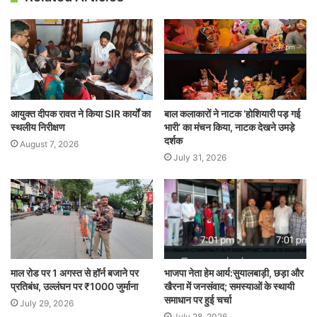
आयुक्त दीपक रावत ने किया SIR कार्यों का
बाल कलाकारों ने नाटक ‘होशियारी पड़ गई
स्थलीय निरीक्षण
भारी’ का मंचन किया, नाटक देखने उमड़े
दर्शक
August 7, 2026
July 31, 2026
माल रोड पर 1 अगस्त से हॉर्न बजाने पर
भाजपा नेता हेम आर्य:सुयालबाड़ी, छड़ा और
प्रतिबंध, उल्लंघन पर ₹1000 जुर्माना
खैरना में जनसंवाद; समस्याओं के स्थायी
समाधान पर हुई चर्चा
July 29, 2026
July 28, 2026