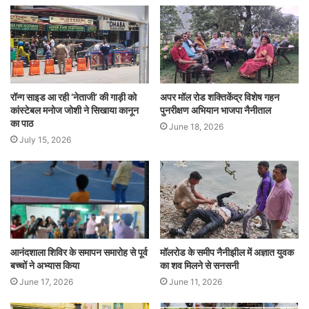
रॉन्ग साइड आ रही ‘नेताजी’ की गाड़ी को
अपर मॉल रोड शक्तिकेंद्र विशेष गहन
कांस्टेबल मनोज जोशी ने सिखाया कानून
पुनरीक्षण अभियान भाजपा नैनीताल
का पाठ
June 18, 2026
July 15, 2026
आनंदशाला शिविर के समापन समारोह से पूर्व
मॉलरोड के समीप नैनीझील में अज्ञात युवक
बच्चों ने अभ्यास किया
का शव मिलने से सनसनी
June 17, 2026
June 11, 2026