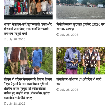
भाजपा नेता हेम आर्य:सुयालबाड़ी, छड़ा और
मिनी चिल्ड्रन फुटबॉल टूर्नामेंट 2026 का
खैरना में जनसंवाद; समस्याओं के स्थायी
शानदार आगाज़
समाधान पर हुई चर्चा
July 28, 2026
July 28, 2026
डी एस बी परिसर के वनस्पति विज्ञान विभाग
पौधारोपण अभियान 743वे दिन भी जारी
में एक पेड़ मां के नाम तथा मिशन ग्रीन में
रहा
क्षेत्रीय संपर्क प्रमुख डॉ हरीश रौतेला
July 28, 2026
शामिल हुए उन्होंने पदम ,बांज ओक ,बुरांस
तथा देवदार के पौधे लगाए
July 28, 2026