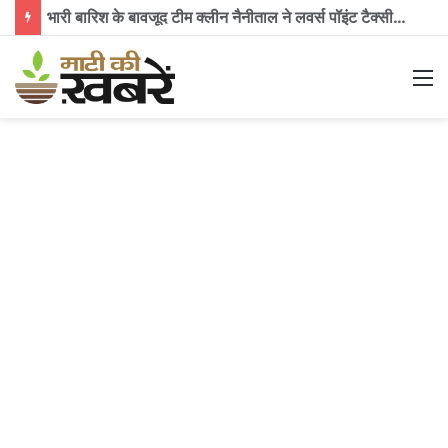
भारी बारिश के बावजूद टीम क्लीन नैनीताल ने लवर्स पॉइंट टैक्सी स्टैंड पर चलाया स्वच्छता अभियान, 350 किलो से अधिक कूड़ा किया एकत्र
M