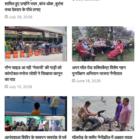
शामिल हुए उन्होंने पदम ,बांज ओक ,बुरांस
तथा देवदार के पौधे लगाए
July 28, 2026
रॉन्ग साइड आ रही ‘नेताजी’ की गाड़ी को
अपर मॉल रोड शक्तिकेंद्र विशेष गहन
कांस्टेबल मनोज जोशी ने सिखाया कानून
पुनरीक्षण अभियान भाजपा नैनीताल
का पाठ
June 18, 2026
July 15, 2026
आनंदशाला शिविर के समापन समारोह से पूर्व
मॉलरोड के समीप नैनीझील में अज्ञात युवक