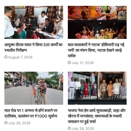
आयुक्त दीपक रावत ने किया SIR कार्यों का
बाल कलाकारों ने नाटक ‘होशियारी पड़ गई
स्थलीय निरीक्षण
भारी’ का मंचन किया, नाटक देखने उमड़े
दर्शक
August 7, 2026
July 31, 2026
माल रोड पर 1 अगस्त से हॉर्न बजाने पर
भाजपा नेता हेम आर्य:सुयालबाड़ी, छड़ा और
प्रतिबंध, उल्लंघन पर ₹1000 जुर्माना
खैरना में जनसंवाद; समस्याओं के स्थायी
समाधान पर हुई चर्चा
July 29, 2026
July 28, 2026