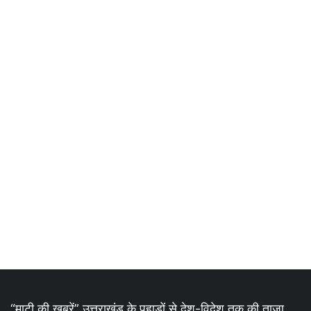
“माटी की ख़बरें” उत्तराखंड के पहाड़ों से देश-विदेश तक की ताज़ा