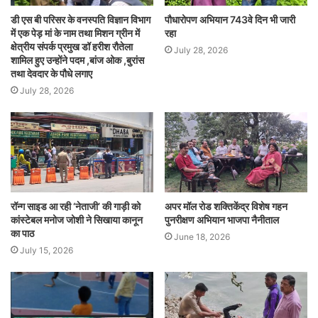
डी एस बी परिसर के वनस्पति विज्ञान विभाग
पौधारोपण अभियान 743वे दिन भी जारी
में एक पेड़ मां के नाम तथा मिशन ग्रीन में
रहा
क्षेत्रीय संपर्क प्रमुख डॉ हरीश रौतेला
July 28, 2026
शामिल हुए उन्होंने पदम ,बांज ओक ,बुरांस
तथा देवदार के पौधे लगाए
July 28, 2026
रॉन्ग साइड आ रही ‘नेताजी’ की गाड़ी को
अपर मॉल रोड शक्तिकेंद्र विशेष गहन
कांस्टेबल मनोज जोशी ने सिखाया कानून
पुनरीक्षण अभियान भाजपा नैनीताल
का पाठ
June 18, 2026
July 15, 2026