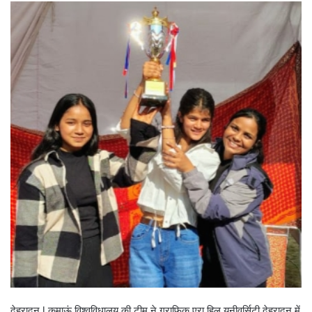
देहरादून l कुमाऊं विश्वविधालय की टीम ने ग्राफिक एरा हिल यूनीवर्सिटी देहरादून में