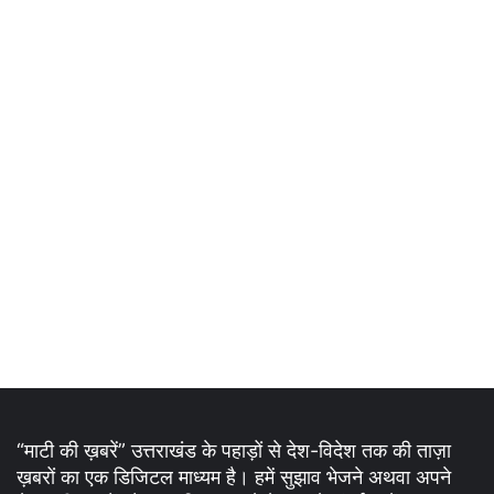
“माटी की ख़बरें” उत्तराखंड के पहाड़ों से देश-विदेश तक की ताज़ा
ख़बरों का एक डिजिटल माध्यम है। हमें सुझाव भेजने अथवा अपने