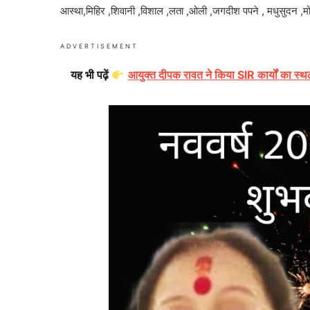
आस्था,मिहिर ,शिवानी ,विशाल ,लता ,ओली ,जगदीश पपने , मधुसुदन ,मोह
ADVERTISEMENT
यह भी पढ़ें
आयुक्त दीपक रावत ने किया SIR कार्यों का स्थ