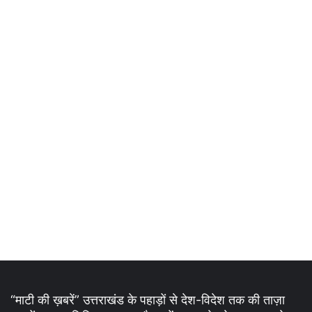
“माटी की ख़बरें” उत्तराखंड के पहाड़ों से देश-विदेश तक की ताज़ा