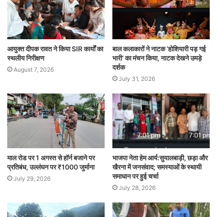
आयुक्त दीपक रावत ने किया SIR कार्यों का
बाल कलाकारों ने नाटक ‘होशियारी पड़ गई
स्थलीय निरीक्षण
भारी’ का मंचन किया, नाटक देखने उमड़े
दर्शक
August 7, 2026
July 31, 2026
माल रोड पर 1 अगस्त से हॉर्न बजाने पर
भाजपा नेता हेम आर्य:सुयालबाड़ी, छड़ा और
प्रतिबंध, उल्लंघन पर ₹1000 जुर्माना
खैरना में जनसंवाद; समस्याओं के स्थायी
समाधान पर हुई चर्चा
July 29, 2026
July 28, 2026