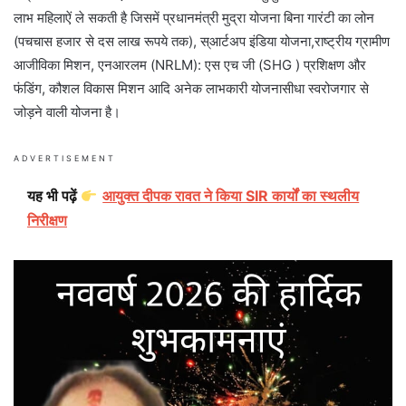
लाभ महिलाऐं ले सकती है जिसमें प्रधानमंत्री मुद्रा योजना बिना गारंटी का लोन
(पचचास हजार से दस लाख रूपये तक), स्आर्टअप इंडिया योजना,राष्ट्रीय ग्रामीण
आजीविका मिशन, एनआरलम (NRLM): एस एच जी (SHG ) प्रशिक्षण और
फंडिंग, कौशल विकास मिशन आदि अनेक लाभकारी योजनासीधा स्वरोजगार से
जोड़ने वाली योजना है।
ADVERTISEMENT
यह भी पढ़ें
आयुक्त दीपक रावत ने किया SIR कार्यों का स्थलीय
निरीक्षण