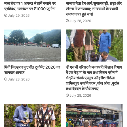
माल रोड पर 1 अगस्त से हॉर्न बजाने पर
भाजपा नेता हेम आर्य:सुयालबाड़ी, छड़ा और
प्रतिबंध, उल्लंघन पर ₹1000 जुर्माना
खैरना में जनसंवाद; समस्याओं के स्थायी
समाधान पर हुई चर्चा
July 29, 2026
July 28, 2026
मिनी चिल्ड्रन फुटबॉल टूर्नामेंट 2026 का
डी एस बी परिसर के वनस्पति विज्ञान विभाग
शानदार आगाज़
में एक पेड़ मां के नाम तथा मिशन ग्रीन में
क्षेत्रीय संपर्क प्रमुख डॉ हरीश रौतेला
July 28, 2026
शामिल हुए उन्होंने पदम ,बांज ओक ,बुरांस
तथा देवदार के पौधे लगाए
July 28, 2026