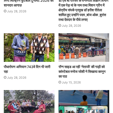
मिनी चिल्ड्रन फुटबॉल टूर्नामेंट 2026 का
डी एस बी परिसर के वनस्पति विज्ञान विभाग
शानदार आगाज़
में एक पेड़ मां के नाम तथा मिशन ग्रीन में
क्षेत्रीय संपर्क प्रमुख डॉ हरीश रौतेला
July 28, 2026
शामिल हुए उन्होंने पदम ,बांज ओक ,बुरांस
तथा देवदार के पौधे लगाए
July 28, 2026
पौधारोपण अभियान 743वे दिन भी जारी
रॉन्ग साइड आ रही ‘नेताजी’ की गाड़ी को
रहा
कांस्टेबल मनोज जोशी ने सिखाया कानून
का पाठ
July 28, 2026
July 15, 2026