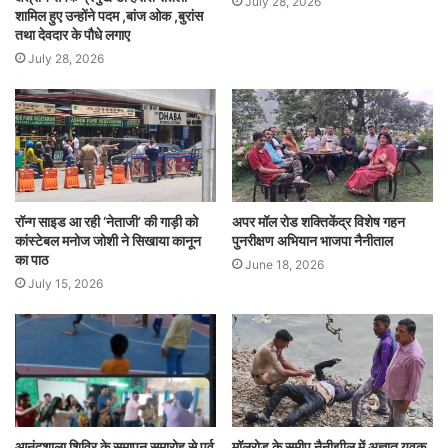
July 28, 2026
शामिल हुए उन्होंने पदम ,बांज ओक ,बुरांस
तथा देवदार के पौधे लगाए
July 28, 2026
रॉन्ग साइड आ रही ‘नेताजी’ की गाड़ी को
अपर मॉल रोड शक्तिकेंद्र विशेष गहन
कांस्टेबल मनोज जोशी ने सिखाया कानून
पुनरीक्षण अभियान भाजपा नैनीताल
का पाठ
June 18, 2026
July 15, 2026
आनंदशाला शिविर के समापन समारोह से पूर्व
मॉलरोड के समीप नैनीझील में अज्ञात युवक