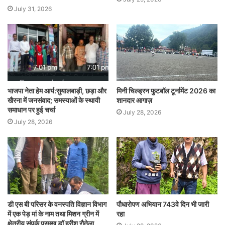
July 31, 2026
भाजपा नेता हेम आर्य:सुयालबाड़ी, छड़ा और
मिनी चिल्ड्रन फुटबॉल टूर्नामेंट 2026 का
खैरना में जनसंवाद; समस्याओं के स्थायी
शानदार आगाज़
समाधान पर हुई चर्चा
July 28, 2026
July 28, 2026
डी एस बी परिसर के वनस्पति विज्ञान विभाग
पौधारोपण अभियान 743वे दिन भी जारी
में एक पेड़ मां के नाम तथा मिशन ग्रीन में
रहा
क्षेत्रीय संपर्क प्रमुख डॉ हरीश रौतेला