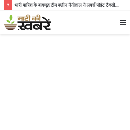
भारी बारिश के बावजूद टीम क्लीन नैनीताल ने लवर्स पॉइंट टैक्सी स्टैंड पर चलाया स्वच्छता अभियान, 350 किलो से अधिक कूड़ा किया एकत्र
M